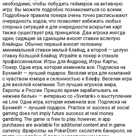
необходимо, чтобы побудить геймеров на активную
игру. Вы можете подробно познакомиться со всеми.
Подробные правила покера очень точно расписывают
очередность ходов, что позволяет избежать любых
спорных ситуаций и для очередности вскрытия карт
также существует ряд принципов. Два игрока иногда
один, сидящие за сдающим вносят ставки вслепую
блайнды. Обычно первый вносит половину
минимальной ставки малый блайнд, а второй — целую
ставку большой блайнд. Играйте в покер и станьте
профессионалом. Игры для Андроид, Игры Карты,
Покер. Одна игра, которая изменила все. Подписка на
Букмейт — лучший подарок. Весёлая игра для компаний
с чувством юмора и склонностью к блефу. Весёлая игра
для весёлой компании. Топ лучших игроков мира,
Европы и России. Пришло время зарабатывать на
нижнее белье» — интервью со «Svetarik» о выступлении
на Live. Одна игра, которая изменила все. Подписка на
Букмейт — лучший подарок. Practice or success at social
gaming does not imply future success at real money
gambling. The game is free to play; however, in app
purchases are available for additional content and in game
currency. Фрироллы на PokerDom: сколотите банкролл, не