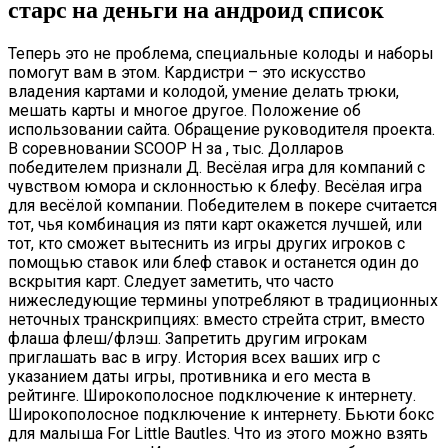
старс на деньги на андроид список
Теперь это не проблема, специальные колоды и наборы
помогут вам в этом. Кардистри – это искусство
владения картами и колодой, умение делать трюки,
мешать карты и многое другое. Положение об
использовании сайта. Обращение руководителя проекта.
В соревновании SCOOP H за , тыс. Долларов
победителем признали Д. Весёлая игра для компаний с
чувством юмора и склонностью к блефу. Весёлая игра
для весёлой компании. Победителем в покере считается
тот, чья комбинация из пяти карт окажется лучшей, или
тот, кто сможет вытеснить из игры других игроков с
помощью ставок или блеф ставок и останется один до
вскрытия карт. Следует заметить, что часто
нижеследующие термины употребляют в традиционных
неточных транскрипциях: вместо стрейта стрит, вместо
флаша флеш/флэш. Запретить другим игрокам
приглашать вас в игру. История всех ваших игр с
указанием даты игры, противника и его места в
рейтинге. Широкополосное подключение к интернету.
Широкополосное подключение к интернету. Бьюти бокс
для малыша For Little Bautles. Что из этого можно взять