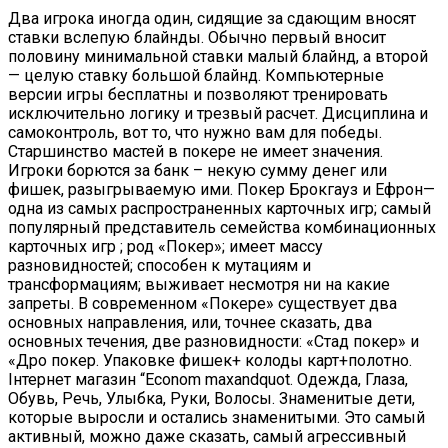
Два игрока иногда один, сидящие за сдающим вносят
ставки вслепую блайнды. Обычно первый вносит
половину минимальной ставки малый блайнд, а второй
— целую ставку большой блайнд. Компьютерные
версии игры бесплатны и позволяют тренировать
исключительно логику и трезвый расчет. Дисциплина и
самоконтроль, вот то, что нужно вам для победы.
Старшинство мастей в покере не имеет значения.
Игроки борются за банк – некую сумму денег или
фишек, разыгрываемую ими. Покер Брокгауз и Ефрон—
одна из самых распространенных карточных игр; самый
популярный представитель семейства комбинационных
карточных игр ; род «Покер»; имеет массу
разновидностей; способен к мутациям и
трансформациям; выживает несмотря ни на какие
запреты. В современном «Покере» существует два
основных направления, или, точнее сказать, два
основных течения, две разновидности: «Стад покер» и
«Дро покер. Упаковке фишек+ колоды карт+полотно.
Інтернет магазин “Econom maxandquot. Одежда, Глаза,
Обувь, Речь, Улыбка, Руки, Волосы. Знаменитые дети,
которые выросли и остались знаменитыми. Это самый
активный, можно даже сказать, самый агрессивный