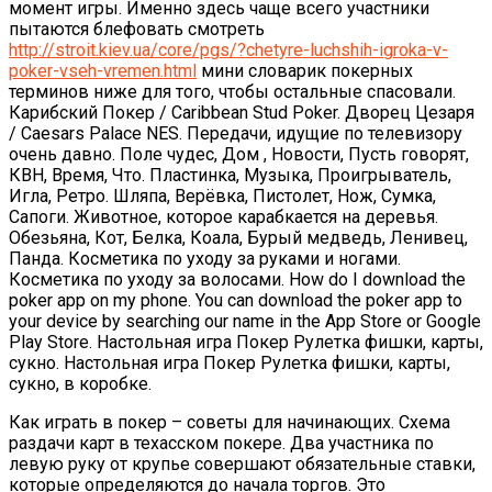
момент игры. Именно здесь чаще всего участники
пытаются блефовать смотреть
http://stroit.kiev.ua/core/pgs/?chetyre-luchshih-igroka-v-
poker-vseh-vremen.html
мини словарик покерных
терминов ниже для того, чтобы остальные спасовали.
Карибский Покер / Caribbean Stud Poker. Дворец Цезаря
/ Caesars Palace NES. Передачи, идущие по телевизору
очень давно. Поле чудес, Дом , Новости, Пусть говорят,
КВН, Время, Что. Пластинка, Музыка, Проигрыватель,
Игла, Ретро. Шляпа, Верёвка, Пистолет, Нож, Сумка,
Сапоги. Животное, которое карабкается на деревья.
Обезьяна, Кот, Белка, Коала, Бурый медведь, Ленивец,
Панда. Косметика по уходу за руками и ногами.
Косметика по уходу за волосами. How do I download the
poker app on my phone. You can download the poker app to
your device by searching our name in the App Store or Google
Play Store. Настольная игра Покер Рулетка фишки, карты,
сукно. Настольная игра Покер Рулетка фишки, карты,
сукно, в коробке.
Как играть в покер – советы для начинающих. Схема
раздачи карт в техасском покере. Два участника по
левую руку от крупье совершают обязательные ставки,
которые определяются до начала торгов. Это