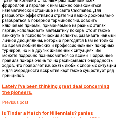
тратя ни копейки. С полным расписанием всех
фрироллов и паролей к ним можно ознакомиться
натематической странице на сайте Cardmates. Для
разработки эффективной стратегии важно досконально
разобраться в покерной терминологии, освоить
ключевые приемы, применяемые на разных этапах
партии, использовать математику покера. Стоит также
вникнуть в психологические аспекты, развивать навыки
личной дисциплины, которые пригодятся Вам не только
во время любительских и профессиональных покерных
турниров, но и в других жизненных ситуациях. Вы
можете подробно познакомиться со всеми. Подробные
правила покера очень точно расписывают очередность
ходов, что позволяет избежать любых спорных ситуаций
и для очередности вскрытия карт также существует ряд
принципов.
Lately I’ve been thinking great deal concerning
the pioneers.
Previous post
Is Tinder a Match for Millennials? panies