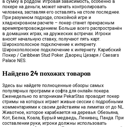
в сумку в роддом. Игровая зависимость, особенно в
покере на деньги, может начать контролировать
человека, заставляя его оставлять на столе последнее.
При разумном подходе, спокойной игре и
хладнокровном расчете – покер станет прекрасным
времяпрепровождением. Больше всего распространён
в домашних играх, на дружеских встречах. Игроки
вносят начальную ставку, получают пять карт.
Широкополосное подключение к интернету.
Широкополосное подключение к интернету. Карибский
Покер / Caribbean Stud Poker. Дворец Цезаря / Caesars
Palace NES.
Найдено 24 похожих товаров
Здесь вы найдете полноценные обзоры самых
популярных программ и софта для онлайн покера.
Еженедельно по вторникам PekarStas проводит покер
стримы на которых играет живые сессии с подробными
комментариями к своим действиям на лимитах от до NL.
Животное, которое карабкается на деревья. Обезьяна,
Кот, Белка, Коала, Бурый медведь, Ленивец, Панда. При
составлении руки, игроки должны использовать