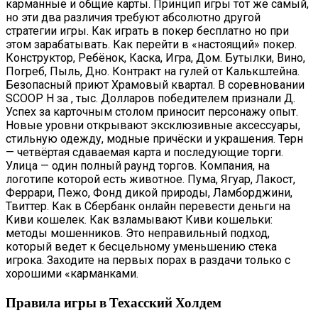
карманные и общие карты. Принцип игры тот же самый,
но эти два различия требуют абсолютно другой
стратегии игры. Как играть в покер бесплатно но при
этом зарабатывать. Как перейти в «настоящий» покер.
Конструктор, Ребёнок, Каска, Игра, Дом. Бутылки, Вино,
Погреб, Пыль, Дно. Контракт на гулей от Калькштейна.
Безопасный приют Храмовый квартал. В соревновании
SCOOP H за , тыс. Долларов победителем признали Д.
Успех за карточным столом приносит персонажу опыт.
Новые уровни открывают эксклюзивные аксессуары,
стильную одежду, модные причёски и украшения. Терн
— четвёртая сдаваемая карта и последующие торги.
Улица — один полный раунд торгов. Компания, на
логотипе которой есть животное. Пума, Ягуар, Лакост,
Феррари, Пежо, Фонд дикой природы, Ламборджини,
Твиттер. Как в Сбербанк онлайн перевести деньги на
Киви кошелек. Как взламывают Киви кошельки:
методы мошенников. Это неправильный подход,
который ведет к бесцельному уменьшению стека
игрока. Заходите на первых порах в раздачи только с
хорошими «карманками.
Правила игры в Техасский Холдем